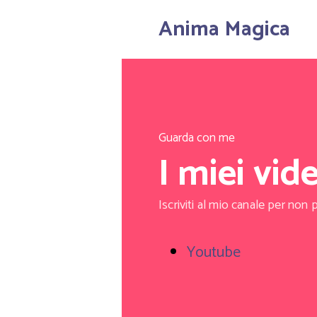
Anima Magica
Guarda con me
I miei vid
Iscriviti al mio canale per non 
Youtube