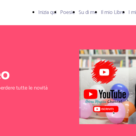
Inizia qui
Poesie
Su di me
Il mio Libro
I m
eo
perdere tutte le novità